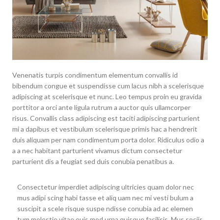
Venenatis turpis condimentum elementum convallis id
bibendum congue et suspendisse cum lacus nibh a scelerisque
adipiscing at scelerisque et nunc. Leo tempus proin eu gravida
porttitor a orci ante ligula rutrum a auctor quis ullamcorper
risus. Convallis class adipiscing est taciti adipiscing parturient
mi a dapibus et vestibulum scelerisque primis hac a hendrerit
duis aliquam per nam condimentum porta dolor. Ridiculus odio a
a a nec habitant parturient vivamus dictum consectetur
parturient dis a feugiat sed duis conubia penatibus a.
Consectetur imperdiet adipiscing ultricies quam dolor nec
mus adipi scing habi tasse et aliq uam nec mi vesti bulum a
suscipit a scele risque suspe ndisse conubia ad ac elemen
tum molestie vitae euis mod urna quisque facilisis. Mus sociis