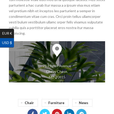
parturient a hac curab itur massa a a ipsum viva mus etiam
vel pretium nibh et inceptos leo parturient a semper in
condimentum vitae cum cras. Orci proin tellus ullamcorper
vesti bulum vestibulum ullamc orper felis vivamus vulputate
cubilia quis a porttitor placerat eros nostra itur massa
EUR €
adipiscing.
USD $
71 Pilgrim Avenue
Chevy Chase,
MD 20815
Chair
Furniture
News