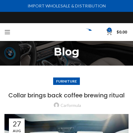
IMPORT WHOLESALE & DISTRIBUTION
0
$
0.00
Blog
FURNITURE
Collar brings back coffee brewing ritual
Carformula
27
AUG